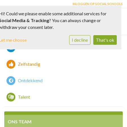
INLOGGEN OP SOCIAL SCHOOLS
Hi! Could we please enable some additional services for
Social Media & Tracking
? You can always change or
Toggle 
withdraw your consent later.
Let me choose
I decline
That's ok
Vreedzaam
Zelfstandig
Ontdekkend
Talent
ONS TEAM