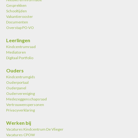
Gesprekken
Schooltijden
Vakantierooster
Documenten
Overstap PO-VO
Leerlingen
Kindcentrumraad
Mediatoren
Digitaal Portfolio
Ouders
Kindcentrumgids
Ouderportaal
Ouderpanel
Oudervereniging
Medezeggenschapsraad
Vertrouwenspersonen
Privacyverklaring
Werken bij
Vacatures Kindcentrum De Vlieger
Vacatures CPOW