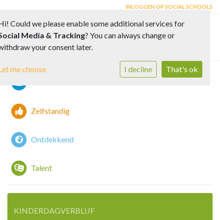
INLOGGEN OP SOCIAL SCHOOLS
Hi! Could we please enable some additional services for
Social Media & Tracking
? You can always change or
Toggle 
withdraw your consent later.
Let me choose
I decline
That's ok
Vreedzaam
Zelfstandig
Ontdekkend
Talent
KINDERDAGVERBLIJF