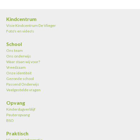
Kindcentrum
Visie Kindcentrum De Vlieger
Foto's en video's
School
Ons team
Ons onderwijs
Waar staan wij voor?
Vreedzaam
Onze identiteit
Gezonde school
Passend Onderwijs
Veelgestelde vragen
Opvang
Kinderdagverblijf
Peuteropvang
BSO
Praktisch
Nieuws en informatie