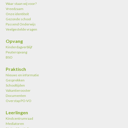
Waar staan wij voor?
Vreedzaam
Onze identiteit
Gezonde school
Passend Onderwijs
Veelgestelde vragen
Opvang
Kinderdagverblijf
Peuteropvang
BSO
Praktisch
Nieuws en informatie
Gesprekken
Schooltijden
Vakantierooster
Documenten
Overstap PO-VO
Leerlingen
Kindcentrumraad
Mediatoren