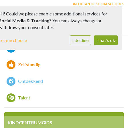
INLOGGEN OP SOCIAL SCHOOLS
Hi! Could we please enable some additional services for
Social Media & Tracking
? You can always change or
Toggle 
withdraw your consent later.
Let me choose
I decline
That's ok
Vreedzaam
Zelfstandig
Ontdekkend
Talent
KINDCENTRUMGIDS